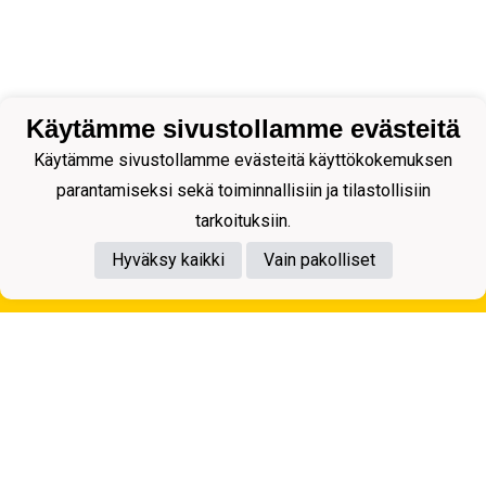
Käytämme sivustollamme evästeitä
Käytämme sivustollamme evästeitä käyttökokemuksen
parantamiseksi sekä toiminnallisiin ja tilastollisiin
tarkoituksiin.
Hyväksy kaikki
Vain pakolliset
Tietosuojaseloste
Kuopion Palloseura ry
Aulis Rytkösen Katu 1, 70620 Kuopio
Y-tunnus: 0281218-4
Puh. +358172668571
KuPS -Elämänmittainen tarina- Banzai