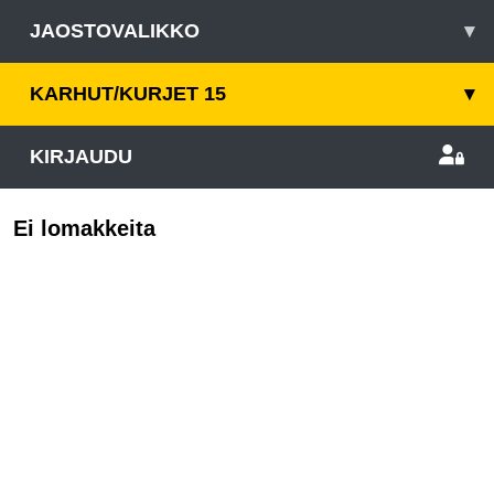
JAOSTOVALIKKO
▾
KARHUT/KURJET 15
▾
KIRJAUDU
Ei lomakkeita