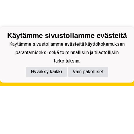
Käytämme sivustollamme evästeitä
Käytämme sivustollamme evästeitä käyttökokemuksen
parantamiseksi sekä toiminnallisiin ja tilastollisiin
tarkoituksiin.
Hyväksy kaikki
Vain pakolliset
Tietosuojaseloste
Kuopion Palloseura ry
Aulis Rytkösen Katu 1, 70620 Kuopio
Y-tunnus: 0281218-4
Puh. +358172668571
KuPS -Elämänmittainen tarina- Banzai