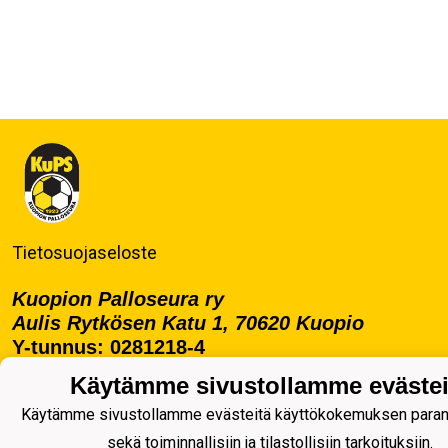
Tietosuojaseloste
Kuopion Palloseura ry
Aulis Rytkösen Katu 1, 70620 Kuopio
Y-tunnus: 0281218-4
Puh. +358172668571
Käytämme sivustollamme evästei
KuPS -Elämänmittainen tarina- Banzai
Käytämme sivustollamme evästeitä käyttökokemuksen para
sekä toiminnallisiin ja tilastollisiin tarkoituksiin.