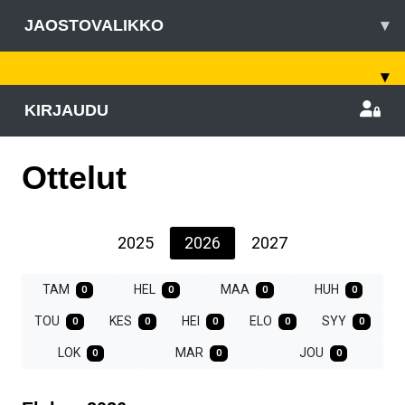
JAOSTOVALIKKO
▾
▾
KIRJAUDU
Ottelut
2025
2026
2027
TAM
HEL
MAA
HUH
0
0
0
0
TOU
KES
HEI
ELO
SYY
0
0
0
0
0
LOK
MAR
JOU
0
0
0