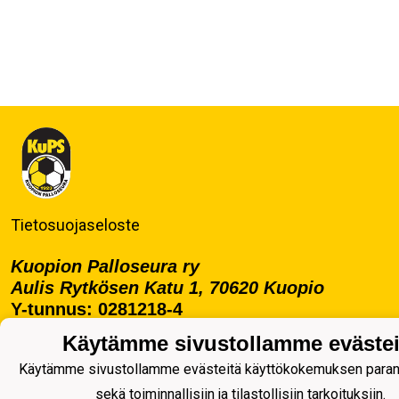
Tietosuojaseloste
Kuopion Palloseura ry
Aulis Rytkösen Katu 1, 70620 Kuopio
Y-tunnus: 0281218-4
Puh. +358172668571
Käytämme sivustollamme evästei
KuPS -Elämänmittainen tarina- Banzai
Käytämme sivustollamme evästeitä käyttökokemuksen para
sekä toiminnallisiin ja tilastollisiin tarkoituksiin.