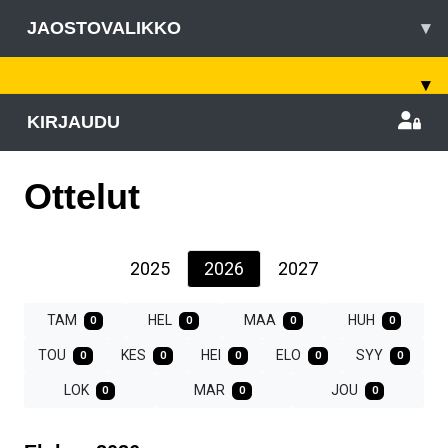
JAOSTOVALIKKO
▾
▾
KIRJAUDU
Ottelut
2025
2026
2027
TAM
HEL
MAA
HUH
0
0
0
0
TOU
KES
HEI
ELO
SYY
0
0
0
0
0
LOK
MAR
JOU
0
0
0