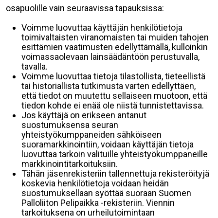
osapuolille vain seuraavissa tapauksissa:
Voimme luovuttaa käyttäjän henkilötietoja
toimivaltaisten viranomaisten tai muiden tahojen
esittämien vaatimusten edellyttämällä, kulloinkin
voimassaolevaan lainsäädäntöön perustuvalla,
tavalla.
Voimme luovuttaa tietoja tilastollista, tieteellistä
tai historiallista tutkimusta varten edellyttäen,
että tiedot on muutettu sellaiseen muotoon, että
tiedon kohde ei enää ole niistä tunnistettavissa.
Jos käyttäjä on erikseen antanut
suostumuksensa seuran
yhteistyökumppaneiden sähköiseen
suoramarkkinointiin, voidaan käyttäjän tietoja
luovuttaa tarkoin valituille yhteistyökumppaneille
markkinointitarkoituksiin.
Tähän jäsenrekisteriin tallennettuja rekisteröityjä
koskevia henkilötietoja voidaan heidän
suostumuksellaan syöttää suoraan Suomen
Palloliiton Pelipaikka -rekisteriin. Viennin
tarkoituksena on urheilutoimintaan