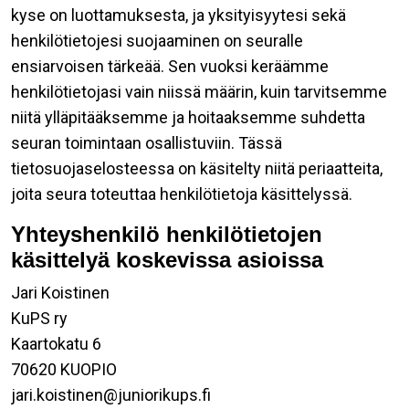
kyse on luottamuksesta, ja yksityisyytesi sekä
henkilötietojesi suojaaminen on seuralle
ensiarvoisen tärkeää. Sen vuoksi keräämme
henkilötietojasi vain niissä määrin, kuin tarvitsemme
niitä ylläpitääksemme ja hoitaaksemme suhdetta
seuran toimintaan osallistuviin. Tässä
tietosuojaselosteessa on käsitelty niitä periaatteita,
joita seura toteuttaa henkilötietoja käsittelyssä.
Yhteyshenkilö henkilötietojen
käsittelyä koskevissa asioissa
Jari Koistinen
KuPS ry
Kaartokatu 6
70620 KUOPIO
jari.koistinen@juniorikups.fi