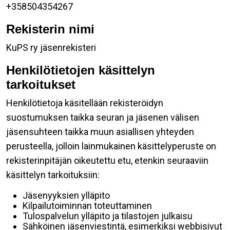
+358504354267
Rekisterin nimi
KuPS ry jäsenrekisteri
Henkilötietojen käsittelyn
tarkoitukset
Henkilötietoja käsitellään rekisteröidyn
suostumuksen taikka seuran ja jäsenen välisen
jäsensuhteen taikka muun asiallisen yhteyden
perusteella, jolloin lainmukainen käsittelyperuste on
rekisterinpitäjän oikeutettu etu, etenkin seuraaviin
käsittelyn tarkoituksiin:
Jäsenyyksien ylläpito
Kilpailutoiminnan toteuttaminen
Tulospalvelun ylläpito ja tilastojen julkaisu
Sähköinen jäsenviestintä, esimerkiksi webbisivut