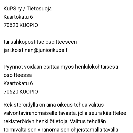
KuPS ry / Tietosuoja
Kaartokatu 6
70620 KUOPIO
tai sähköpostitse osoitteeseen
jari.koistinen@juniorikups.fi
Pyynnöt voidaan esittää myös henkilökohtaisesti
osoitteessa
Kaartokatu 6
70620 KUOPIO
Rekisteröidyllä on aina oikeus tehdä valitus
valvontaviranomaiselle tavasta, jolla seura käsittelee
rekisteröidyn henkilötietoja. Valitus tehdään
toimivaltaisen viranomaisen ohjeistamalla tavalla