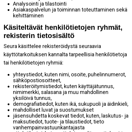
Analysointi ja tilastointi
Asiakaspalvelun ja toiminnan toteuttaminen sekä
kehittäminen
Käsiteltävät henkilötietojen ryhmät,
rekisterin tietosisältö
Seura käsittelee rekisteröidystä seuraavia
käyttötarkoituksen kannalta tarpeellisia henkilötietoja
tai henkilötietojen ryhmiä:
yhteystiedot, kuten nimi, osoite, puhelinnumerot,
sähköpostiosoitteet,
rekisteröitymistiedot, kuten käyttäjätunnus,
nimimerkki, salasana ja muu mahdollinen
yksilöivä tunnus,
demografiatiedot, kuten ikä, sukupuoli ja äidinkieli,
mahdolliset luvat ja suostumukset
jäsensuhdetta koskevat tiedot, kuten, laskutus- ja
maksutiedot, tuote- ja tilaustiedot, tieto
vanhempainvastuunkantajasta