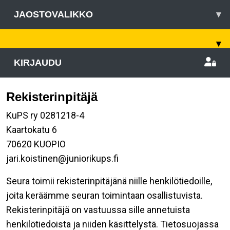
JAOSTOVALIKKO
▾
▾
KIRJAUDU
Rekisterinpitäjä
KuPS ry 0281218-4
Kaartokatu 6
70620 KUOPIO
jari.koistinen@juniorikups.fi
Seura toimii rekisterinpitäjänä niille henkilötiedoille,
joita keräämme seuran toimintaan osallistuvista.
Rekisterinpitäjä on vastuussa sille annetuista
henkilötiedoista ja niiden käsittelystä. Tietosuojassa