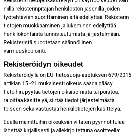
Rekisterin tietojenkäsittelyyn on käyttöoikeudet vain
niillä rekisterinpitäjän henkilöstön jäsenillä joiden
työtehtävien suorittaminen sitä edellyttää. Rekisterin
tietojen muokkaaminen ja lukeminen edellyttää
henkilökohtaista tunnistautumista järjestelmään.
Rekisteristä suoritetaan säännöllinen
varmuuskopiointi.
Rekisteröidyn oikeudet
Rekisteröidyllä on EU: tietosuoja-asetuksen 679/2016
artiklan 15 -21 mukaisesti oikeus saada pääsy
tietoihin, pyytää tietojen oikaisemista tai poistoa,
rajoittaa käsittelyä, siirtää tiedot järjestelmästä
toiseen sekä vastustaa henkilötietojen käsittelyä.
Edellä mainittuihin oikeuksiin viitaten pyynnöt tulee
lähettää kirjallisesti ja allekirjoitettuna osoitteella: