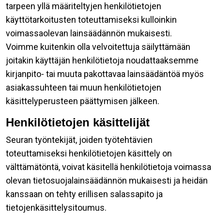
tarpeen yllä määriteltyjen henkilötietojen
käyttötarkoitusten toteuttamiseksi kulloinkin
voimassaolevan lainsäädännön mukaisesti.
Voimme kuitenkin olla velvoitettuja säilyttämään
joitakin käyttäjän henkilötietoja noudattaaksemme
kirjanpito- tai muuta pakottavaa lainsäädäntöä myös
asiakassuhteen tai muun henkilötietojen
käsittelyperusteen päättymisen jälkeen.
Henkilötietojen käsittelijät
Seuran työntekijät, joiden työtehtävien
toteuttamiseksi henkilötietojen käsittely on
välttämätöntä, voivat käsitellä henkilötietoja voimassa
olevan tietosuojalainsäädännön mukaisesti ja heidän
kanssaan on tehty erillisen salassapito ja
tietojenkäsittelysitoumus.