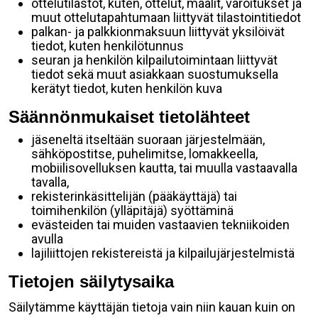
ottelutilastot, kuten, ottelut, maalit, varoitukset ja
muut ottelutapahtumaan liittyvät tilastointitiedot
palkan- ja palkkionmaksuun liittyvät yksilöivät
tiedot, kuten henkilötunnus
seuran ja henkilön kilpailutoimintaan liittyvät
tiedot sekä muut asiakkaan suostumuksella
kerätyt tiedot, kuten henkilön kuva
Säännönmukaiset tietolähteet
jäseneltä itseltään suoraan järjestelmään,
sähköpostitse, puhelimitse, lomakkeella,
mobiilisovelluksen kautta, tai muulla vastaavalla
tavalla,
rekisterinkäsittelijän (pääkäyttäjä) tai
toimihenkilön (ylläpitäjä) syöttäminä
evästeiden tai muiden vastaavien tekniikoiden
avulla
lajiliittojen rekistereistä ja kilpailujärjestelmistä
Tietojen säilytysaika
Säilytämme käyttäjän tietoja vain niin kauan kuin on