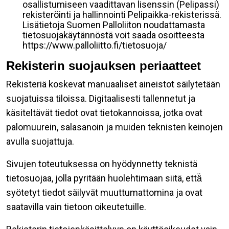
osallistumiseen vaadittavan lisenssin (Pelipassi)
rekisteröinti ja hallinnointi Pelipaikka-rekisterissä.
Lisätietoja Suomen Palloliiton noudattamasta
tietosuojakäytännöstä voit saada osoitteesta
https://www.palloliitto.fi/tietosuoja/
Rekisterin suojauksen periaatteet
Rekisteriä koskevat manuaaliset aineistot säilytetään
suojatuissa tiloissa. Digitaalisesti tallennetut ja
käsiteltävät tiedot ovat tietokannoissa, jotka ovat
palomuurein, salasanoin ja muiden teknisten keinojen
avulla suojattuja.
Sivujen toteutuksessa on hyödynnetty teknistä
tietosuojaa, jolla pyritään huolehtimaan siitä, että̈
syötetyt tiedot säilyvät muuttumattomina ja ovat
saatavilla vain tietoon oikeutetuille.