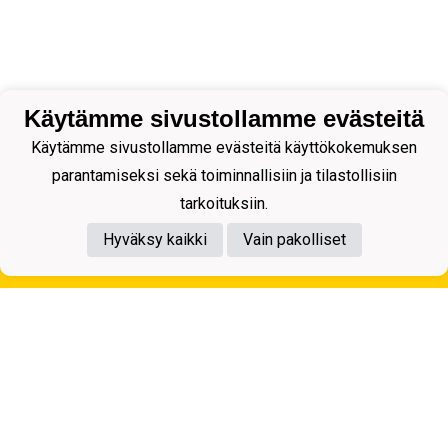
Käytämme sivustollamme evästeitä
Käytämme sivustollamme evästeitä käyttökokemuksen
parantamiseksi sekä toiminnallisiin ja tilastollisiin
tarkoituksiin.
Hyväksy kaikki
Vain pakolliset
Tietosuojaseloste
Kuopion Palloseura ry
Aulis Rytkösen Katu 1, 70620 Kuopio
Y-tunnus: 0281218-4
Puh. +358172668571
KuPS -Elämänmittainen tarina- Banzai