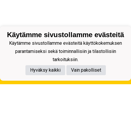
Käytämme sivustollamme evästeitä
Käytämme sivustollamme evästeitä käyttökokemuksen
parantamiseksi sekä toiminnallisiin ja tilastollisiin
tarkoituksiin.
Hyväksy kaikki
Vain pakolliset
Tietosuojaseloste
Kuopion Palloseura ry
Aulis Rytkösen Katu 1, 70620 Kuopio
Y-tunnus: 0281218-4
Puh. +358172668571
KuPS -Elämänmittainen tarina- Banzai