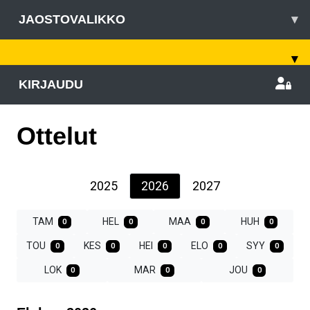
JAOSTOVALIKKO
▾
▾
KIRJAUDU
Ottelut
2025
2026
2027
TAM
HEL
MAA
HUH
0
0
0
0
TOU
KES
HEI
ELO
SYY
0
0
0
0
0
LOK
MAR
JOU
0
0
0