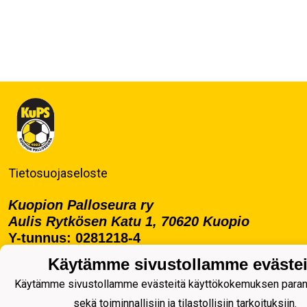
Tietosuojaseloste
Kuopion Palloseura ry
Aulis Rytkösen Katu 1, 70620 Kuopio
Y-tunnus: 0281218-4
Puh. +358172668571
Käytämme sivustollamme evästei
KuPS -Elämänmittainen tarina- Banzai
Käytämme sivustollamme evästeitä käyttökokemuksen para
sekä toiminnallisiin ja tilastollisiin tarkoituksiin.