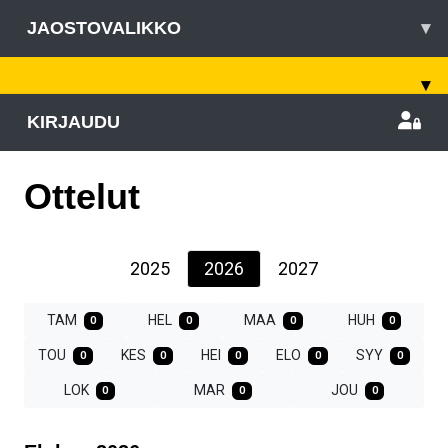
JAOSTOVALIKKO
▾
▾
KIRJAUDU
Ottelut
2025
2026
2027
TAM
HEL
MAA
HUH
0
0
0
0
TOU
KES
HEI
ELO
SYY
0
0
0
0
0
LOK
MAR
JOU
0
0
0