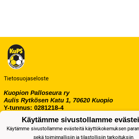
Tietosuojaseloste
Kuopion Palloseura ry
Aulis Rytkösen Katu 1, 70620 Kuopio
Y-tunnus: 0281218-4
Puh. +358172668571
Käytämme sivustollamme evästei
KuPS -Elämänmittainen tarina- Banzai
Käytämme sivustollamme evästeitä käyttökokemuksen para
sekä toiminnallisiin ja tilastollisiin tarkoituksiin.