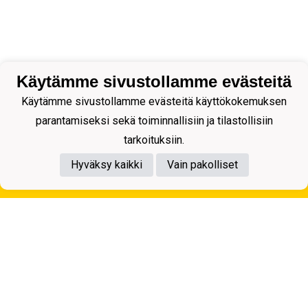
Käytämme sivustollamme evästeitä
Käytämme sivustollamme evästeitä käyttökokemuksen
parantamiseksi sekä toiminnallisiin ja tilastollisiin
tarkoituksiin.
Hyväksy kaikki
Vain pakolliset
Tietosuojaseloste
Kuopion Palloseura ry
Aulis Rytkösen Katu 1, 70620 Kuopio
Y-tunnus: 0281218-4
Puh. +358172668571
KuPS -Elämänmittainen tarina- Banzai