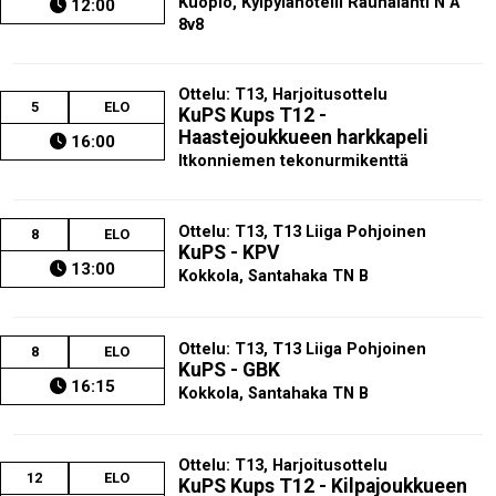
Kuopio, Kylpylähotelli Rauhalahti N A
12:00
8v8
Ottelu: T13, Harjoitusottelu
5
ELO
KuPS Kups T12 -
Haastejoukkueen harkkapeli
16:00
Itkonniemen tekonurmikenttä
Ottelu: T13, T13 Liiga Pohjoinen
8
ELO
KuPS - KPV
13:00
Kokkola, Santahaka TN B
Ottelu: T13, T13 Liiga Pohjoinen
8
ELO
KuPS - GBK
16:15
Kokkola, Santahaka TN B
Ottelu: T13, Harjoitusottelu
12
ELO
KuPS Kups T12 - Kilpajoukkueen