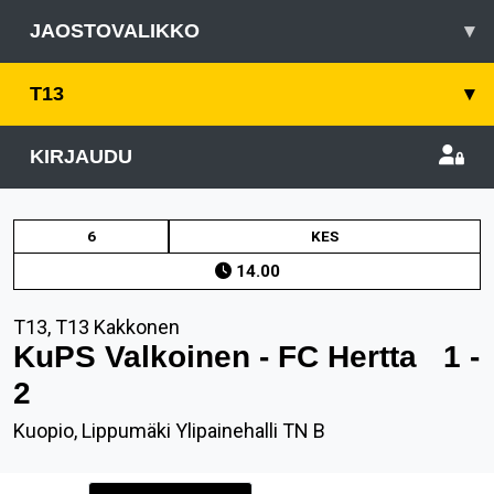
JAOSTOVALIKKO
▾
T13
▾
KIRJAUDU
6
KES
14.00
T13, T13 Kakkonen
KuPS Valkoinen - FC Hertta
1 -
2
Kuopio, Lippumäki Ylipainehalli TN B