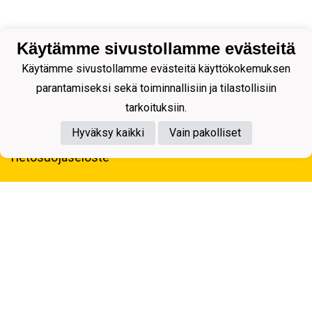
Käytämme sivustollamme evästeitä
Käytämme sivustollamme evästeitä käyttökokemuksen
parantamiseksi sekä toiminnallisiin ja tilastollisiin
tarkoituksiin.
Hyväksy kaikki
Vain pakolliset
Tietosuojaseloste
Kuopion Palloseura ry
Aulis Rytkösen Katu 1, 70620 Kuopio
Y-tunnus: 0281218-4
Puh. +358172668571
KuPS -Elämänmittainen tarina- Banzai