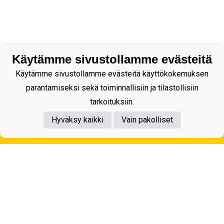
Käytämme sivustollamme evästeitä
Käytämme sivustollamme evästeitä käyttökokemuksen
parantamiseksi sekä toiminnallisiin ja tilastollisiin
tarkoituksiin.
Hyväksy kaikki
Vain pakolliset
Tietosuojaseloste
Kuopion Palloseura ry
Aulis Rytkösen Katu 1, 70620 Kuopio
Y-tunnus: 0281218-4
Puh. +358172668571
KuPS -Elämänmittainen tarina- Banzai