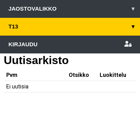
JAOSTOVALIKKO
▾
T13
▾
KIRJAUDU
Uutisarkisto
Pvm
Otsikko
Luokittelu
Ei uutisia