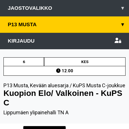
JAOSTOVALIKKO
▾
P13 MUSTA
▾
KIRJAUDU
6
KES
12.00
P13 Musta, Kevään aluesarja / KuPS Musta C-joukkue
Kuopion Elo/ Valkoinen - KuPS
C
Lippumäen ylipainehalli TN A