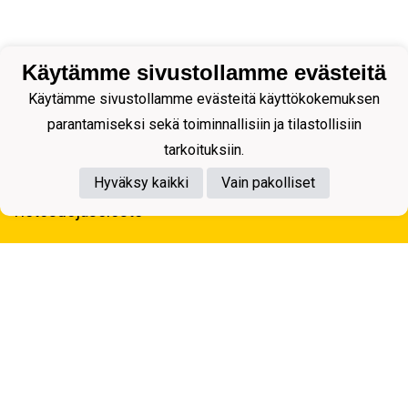
Käytämme sivustollamme evästeitä
Käytämme sivustollamme evästeitä käyttökokemuksen
parantamiseksi sekä toiminnallisiin ja tilastollisiin
tarkoituksiin.
Hyväksy kaikki
Vain pakolliset
Tietosuojaseloste
Kuopion Palloseura ry
Aulis Rytkösen Katu 1, 70620 Kuopio
Y-tunnus: 0281218-4
Puh. +358172668571
KuPS -Elämänmittainen tarina- Banzai