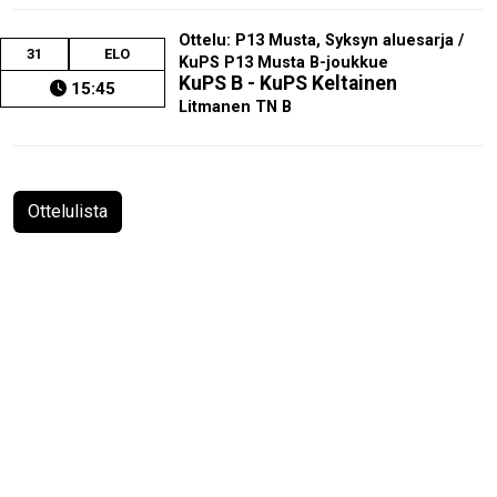
Ottelu: P13 Musta, Syksyn aluesarja /
31
ELO
KuPS P13 Musta B-joukkue
KuPS B - KuPS Keltainen
15:45
Litmanen TN B
Ottelulista