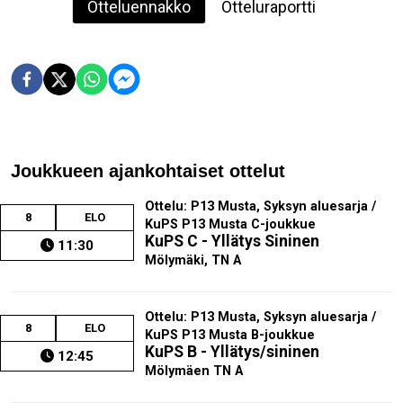
Otteluennakko
Otteluraportti
Joukkueen ajankohtaiset ottelut
Ottelu: P13 Musta, Syksyn aluesarja /
8
ELO
KuPS P13 Musta C-joukkue
KuPS C - Yllätys Sininen
11:30
Mölymäki, TN A
Ottelu: P13 Musta, Syksyn aluesarja /
8
ELO
KuPS P13 Musta B-joukkue
KuPS B - Yllätys/sininen
12:45
Mölymäen TN A