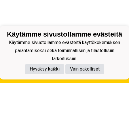
Käytämme sivustollamme evästeitä
Käytämme sivustollamme evästeitä käyttökokemuksen
parantamiseksi sekä toiminnallisiin ja tilastollisiin
tarkoituksiin.
Hyväksy kaikki
Vain pakolliset
Tietosuojaseloste
Kuopion Palloseura ry
Aulis Rytkösen Katu 1, 70620 Kuopio
Y-tunnus: 0281218-4
Puh. +358172668571
KuPS -Elämänmittainen tarina- Banzai