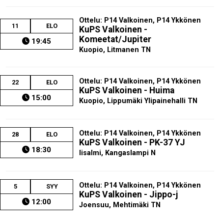
Ottelu: P14 Valkoinen, P14 Ykkönen
11
ELO
KuPS Valkoinen -
Komeetat/Jupiter
19:45
Kuopio, Litmanen TN
Ottelu: P14 Valkoinen, P14 Ykkönen
22
ELO
KuPS Valkoinen - Huima
15:00
Kuopio, Lippumäki Ylipainehalli TN
Ottelu: P14 Valkoinen, P14 Ykkönen
28
ELO
KuPS Valkoinen - PK-37 YJ
18:30
Iisalmi, Kangaslampi N
Ottelu: P14 Valkoinen, P14 Ykkönen
5
SYY
KuPS Valkoinen - Jippo-j
12:00
Joensuu, Mehtimäki TN