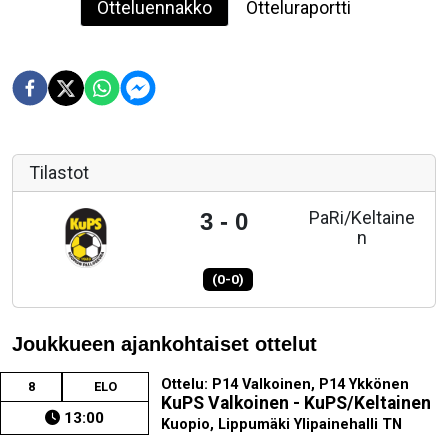
Otteluennakko
Otteluraportti
Tilastot
PaRi/Keltaine
3 - 0
n
(0-0)
Joukkueen ajankohtaiset ottelut
Ottelu: P14 Valkoinen, P14 Ykkönen
8
ELO
KuPS Valkoinen - KuPS/Keltainen
13:00
Kuopio, Lippumäki Ylipainehalli TN