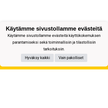
Käytämme sivustollamme evästeitä
Käytämme sivustollamme evästeitä käyttökokemuksen
parantamiseksi sekä toiminnallisiin ja tilastollisiin
tarkoituksiin.
Hyväksy kaikki
Vain pakolliset
Tietosuojaseloste
Kuopion Palloseura ry
Aulis Rytkösen Katu 1, 70620 Kuopio
Y-tunnus: 0281218-4
Puh. +358172668571
KuPS -Elämänmittainen tarina- Banzai