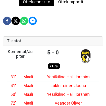
Otteluennakko
Otteluraportti
Tilastot
Komeetat/Ju
5 - 0
piter
(1-0)
31'
Maali
Yesilkilinc Halil Ibrahim
41'
Maali
Lukkaroinen Joona
60'
Maali
Yesilkilinc Halil Ibrahim
72'
Maali
Veander Oliver