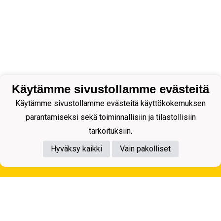
Käytämme sivustollamme evästeitä
Käytämme sivustollamme evästeitä käyttökokemuksen
parantamiseksi sekä toiminnallisiin ja tilastollisiin
tarkoituksiin.
Hyväksy kaikki
Vain pakolliset
Tietosuojaseloste
Kuopion Palloseura ry
Aulis Rytkösen Katu 1, 70620 Kuopio
Y-tunnus: 0281218-4
Puh. +358172668571