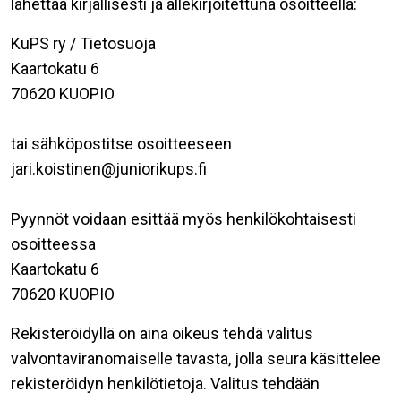
lähettää kirjallisesti ja allekirjoitettuna osoitteella:
KuPS ry / Tietosuoja
Kaartokatu 6
70620 KUOPIO
tai sähköpostitse osoitteeseen
jari.koistinen@juniorikups.fi
Pyynnöt voidaan esittää myös henkilökohtaisesti
osoitteessa
Kaartokatu 6
70620 KUOPIO
Rekisteröidyllä on aina oikeus tehdä valitus
valvontaviranomaiselle tavasta, jolla seura käsittelee
rekisteröidyn henkilötietoja. Valitus tehdään