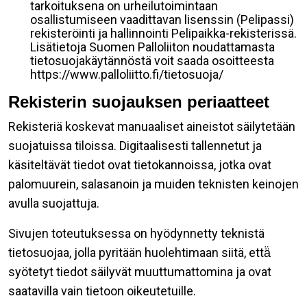
tarkoituksena on urheilutoimintaan
osallistumiseen vaadittavan lisenssin (Pelipassi)
rekisteröinti ja hallinnointi Pelipaikka-rekisterissä.
Lisätietoja Suomen Palloliiton noudattamasta
tietosuojakäytännöstä voit saada osoitteesta
https://www.palloliitto.fi/tietosuoja/
Rekisterin suojauksen periaatteet
Rekisteriä koskevat manuaaliset aineistot säilytetään
suojatuissa tiloissa. Digitaalisesti tallennetut ja
käsiteltävät tiedot ovat tietokannoissa, jotka ovat
palomuurein, salasanoin ja muiden teknisten keinojen
avulla suojattuja.
Sivujen toteutuksessa on hyödynnetty teknistä
tietosuojaa, jolla pyritään huolehtimaan siitä, että̈
syötetyt tiedot säilyvät muuttumattomina ja ovat
saatavilla vain tietoon oikeutetuille.