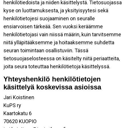
henkilötiedoista ja niiden käsittelystä. Tietosuojassa
kyse on luottamuksesta, ja yksityisyytesi sekä
henkilötietojesi suojaaminen on seuralle
ensiarvoisen tärkeää. Sen vuoksi keräämme
henkilötietojasi vain niissä määrin, kuin tarvitsemme
niitä ylläpitääksemme ja hoitaaksemme suhdetta
seuran toimintaan osallistuviin. Tässä
tietosuojaselosteessa on käsitelty niitä periaatteita,
joita seura toteuttaa henkilötietoja käsittelyssä.
Yhteyshenkilö henkilötietojen
käsittelyä koskevissa asioissa
Jari Koistinen
KuPS ry
Kaartokatu 6
70620 KUOPIO