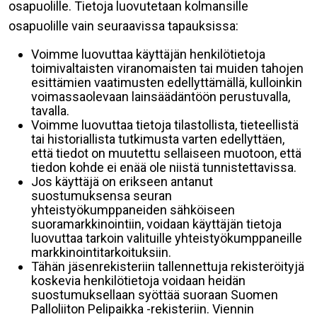
osapuolille. Tietoja luovutetaan kolmansille
osapuolille vain seuraavissa tapauksissa:
Voimme luovuttaa käyttäjän henkilötietoja
toimivaltaisten viranomaisten tai muiden tahojen
esittämien vaatimusten edellyttämällä, kulloinkin
voimassaolevaan lainsäädäntöön perustuvalla,
tavalla.
Voimme luovuttaa tietoja tilastollista, tieteellistä
tai historiallista tutkimusta varten edellyttäen,
että tiedot on muutettu sellaiseen muotoon, että
tiedon kohde ei enää ole niistä tunnistettavissa.
Jos käyttäjä on erikseen antanut
suostumuksensa seuran
yhteistyökumppaneiden sähköiseen
suoramarkkinointiin, voidaan käyttäjän tietoja
luovuttaa tarkoin valituille yhteistyökumppaneille
markkinointitarkoituksiin.
Tähän jäsenrekisteriin tallennettuja rekisteröityjä
koskevia henkilötietoja voidaan heidän
suostumuksellaan syöttää suoraan Suomen
Palloliiton Pelipaikka -rekisteriin. Viennin