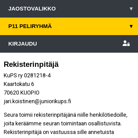
JAOSTOVALIKKO
▾
P11 PELIRYHMÄ
▾
KIRJAUDU
Rekisterinpitäjä
KuPS ry 0281218-4
Kaartokatu 6
70620 KUOPIO
jari.koistinen@juniorikups.fi
Seura toimii rekisterinpitäjänä niille henkilötiedoille,
joita keräämme seuran toimintaan osallistuvista.
Rekisterinpitäjä on vastuussa sille annetuista