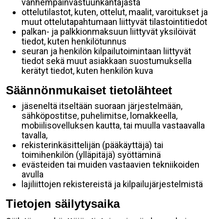
vanhempainvastuunkantajasta
ottelutilastot, kuten, ottelut, maalit, varoitukset ja
muut ottelutapahtumaan liittyvät tilastointitiedot
palkan- ja palkkionmaksuun liittyvät yksilöivät
tiedot, kuten henkilötunnus
seuran ja henkilön kilpailutoimintaan liittyvät
tiedot sekä muut asiakkaan suostumuksella
kerätyt tiedot, kuten henkilön kuva
Säännönmukaiset tietolähteet
jäseneltä itseltään suoraan järjestelmään,
sähköpostitse, puhelimitse, lomakkeella,
mobiilisovelluksen kautta, tai muulla vastaavalla
tavalla,
rekisterinkäsittelijän (pääkäyttäjä) tai
toimihenkilön (ylläpitäjä) syöttäminä
evästeiden tai muiden vastaavien tekniikoiden
avulla
lajiliittojen rekistereistä ja kilpailujärjestelmistä
Tietojen säilytysaika