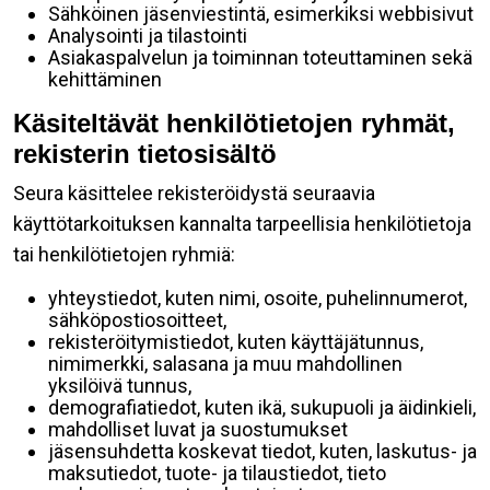
Sähköinen jäsenviestintä, esimerkiksi webbisivut
Analysointi ja tilastointi
Asiakaspalvelun ja toiminnan toteuttaminen sekä
kehittäminen
Käsiteltävät henkilötietojen ryhmät,
rekisterin tietosisältö
Seura käsittelee rekisteröidystä seuraavia
käyttötarkoituksen kannalta tarpeellisia henkilötietoja
tai henkilötietojen ryhmiä:
yhteystiedot, kuten nimi, osoite, puhelinnumerot,
sähköpostiosoitteet,
rekisteröitymistiedot, kuten käyttäjätunnus,
nimimerkki, salasana ja muu mahdollinen
yksilöivä tunnus,
demografiatiedot, kuten ikä, sukupuoli ja äidinkieli,
mahdolliset luvat ja suostumukset
jäsensuhdetta koskevat tiedot, kuten, laskutus- ja
maksutiedot, tuote- ja tilaustiedot, tieto