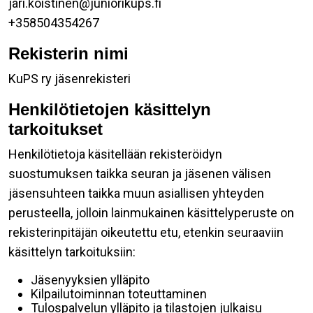
jari.koistinen@juniorikups.fi
+358504354267
Rekisterin nimi
KuPS ry jäsenrekisteri
Henkilötietojen käsittelyn
tarkoitukset
Henkilötietoja käsitellään rekisteröidyn
suostumuksen taikka seuran ja jäsenen välisen
jäsensuhteen taikka muun asiallisen yhteyden
perusteella, jolloin lainmukainen käsittelyperuste on
rekisterinpitäjän oikeutettu etu, etenkin seuraaviin
käsittelyn tarkoituksiin:
Jäsenyyksien ylläpito
Kilpailutoiminnan toteuttaminen
Tulospalvelun ylläpito ja tilastojen julkaisu