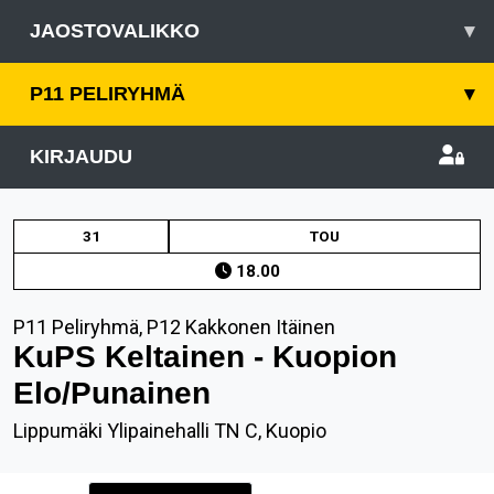
JAOSTOVALIKKO
▾
P11 PELIRYHMÄ
▾
KIRJAUDU
31
TOU
18.00
P11 Peliryhmä, P12 Kakkonen Itäinen
KuPS Keltainen - Kuopion
Elo/Punainen
Lippumäki Ylipainehalli TN C, Kuopio