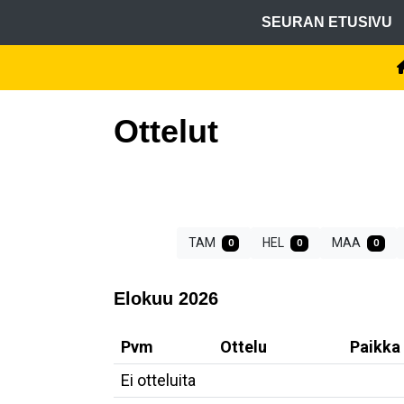
SEURAN ETUSIVU
Ottelut
TAM
HEL
MAA
0
0
0
Elokuu 2026
Pvm
Ottelu
Paikka
Ei otteluita