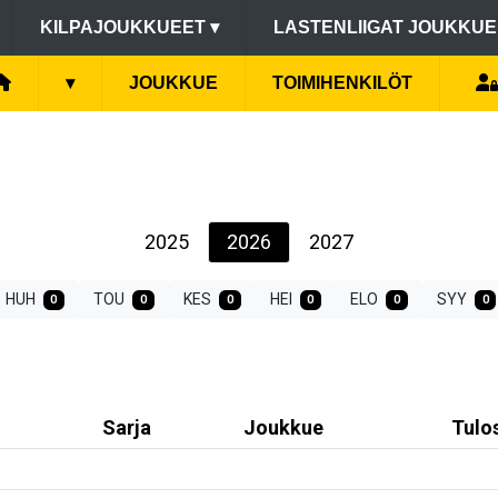
KILPAJOUKKUEET
▾
LASTENLIIGAT JOUKKU
▾
JOUKKUE
TOIMIHENKILÖT
2025
2026
2027
HUH
TOU
KES
HEI
ELO
SYY
0
0
0
0
0
0
Sarja
Joukkue
Tulo