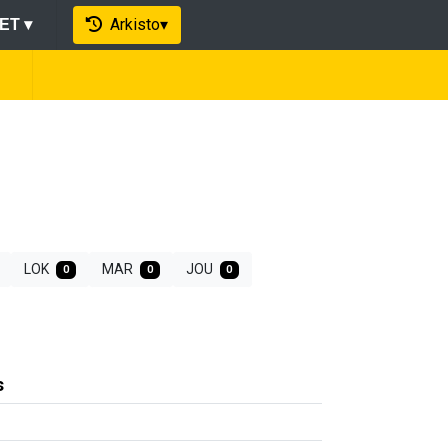
Arkisto
▾
EET
▾
LOK
MAR
JOU
0
0
0
s