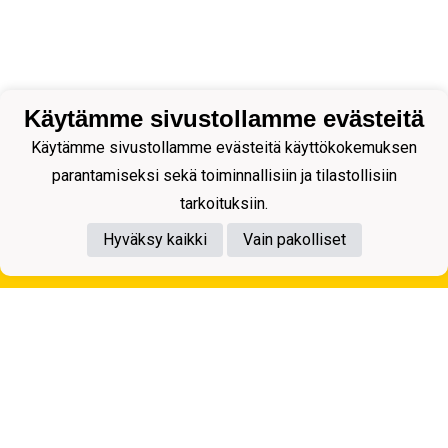
Käytämme sivustollamme evästeitä
Käytämme sivustollamme evästeitä käyttökokemuksen
parantamiseksi sekä toiminnallisiin ja tilastollisiin
tarkoituksiin.
Hyväksy kaikki
Vain pakolliset
Tietosuojaseloste
Kuopion Palloseura ry
Aulis Rytkösen Katu 1, 70620 Kuopio
Y-tunnus: 0281218-4
Puh. +358172668571
KuPS -Elämänmittainen tarina- Banzai