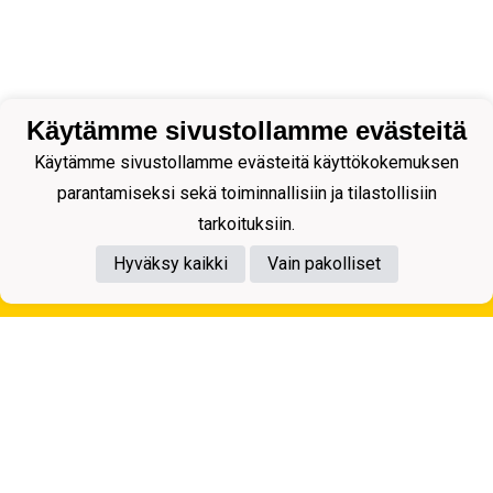
Käytämme sivustollamme evästeitä
Käytämme sivustollamme evästeitä käyttökokemuksen
parantamiseksi sekä toiminnallisiin ja tilastollisiin
tarkoituksiin.
Hyväksy kaikki
Vain pakolliset
Tietosuojaseloste
Kuopion Palloseura ry
Aulis Rytkösen Katu 1, 70620 Kuopio
Y-tunnus: 0281218-4
Puh. +358172668571
KuPS -Elämänmittainen tarina- Banzai