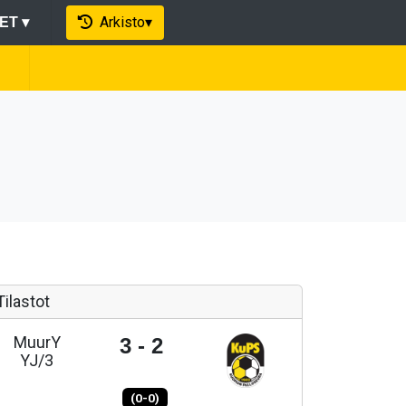
Arkisto
▾
EET
▾
Tilastot
MuurY
3 - 2
YJ/3
(0-0)