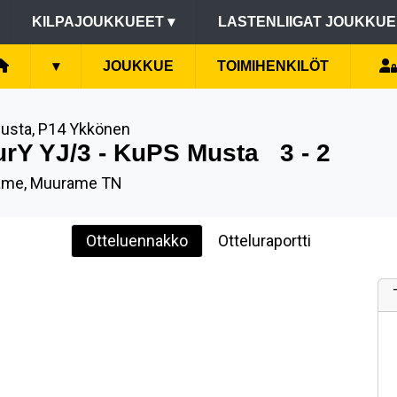
KILPAJOUKKUEET
▾
LASTENLIIGAT JOUKKU
▾
JOUKKUE
TOIMIHENKILÖT
usta, P14 Ykkönen
rY YJ/3 - KuPS Musta
3 - 2
ame, Muurame TN
Otteluennakko
Otteluraportti