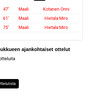
47'
Maali
Kotanen Onni
61'
Maali
Hietala Miro
75'
Maali
Hietala Miro
ukkueen ajankohtaiset ottelut
otteluita
ttelulista