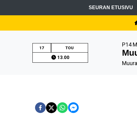
SEURAN ETUSIVU
P14 M
17
TOU
Muu
13.00
Muur