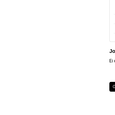
Jo
Ei 
O