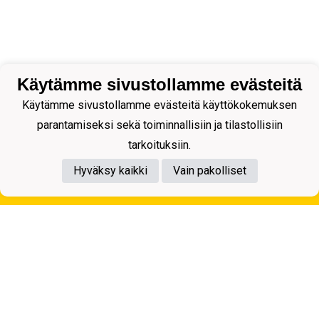
Käytämme sivustollamme evästeitä
Käytämme sivustollamme evästeitä käyttökokemuksen
parantamiseksi sekä toiminnallisiin ja tilastollisiin
tarkoituksiin.
Hyväksy kaikki
Vain pakolliset
Tietosuojaseloste
Kuopion Palloseura ry
Aulis Rytkösen Katu 1, 70620 Kuopio
Y-tunnus: 0281218-4
Puh. +358172668571
KuPS -Elämänmittainen tarina- Banzai