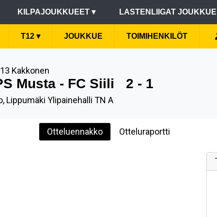
KILPAJOUKKUEET
▾
LASTENLIIGAT JOUKKU
T12
▾
JOUKKUE
TOIMIHENKILÖT
T13 Kakkonen
S Musta - FC Siili
2 - 1
, Lippumäki Ylipainehalli TN A
Otteluennakko
Otteluraportti