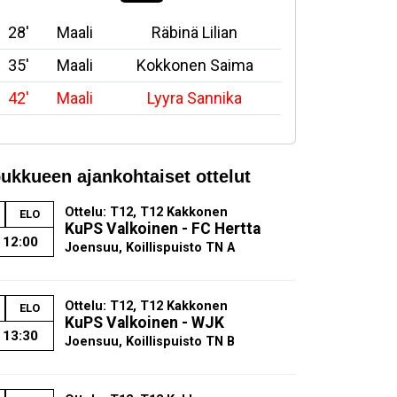
28'
Maali
Räbinä Lilian
35'
Maali
Kokkonen Saima
42'
Maali
Lyyra Sannika
ukkueen ajankohtaiset ottelut
Ottelu: T12, T12 Kakkonen
ELO
KuPS Valkoinen - FC Hertta
12:00
Joensuu, Koillispuisto TN A
Ottelu: T12, T12 Kakkonen
ELO
KuPS Valkoinen - WJK
13:30
Joensuu, Koillispuisto TN B