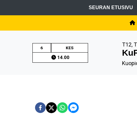
SEURAN ETUSIVU
T12, 
6
KES
KuP
14.00
Kuopio