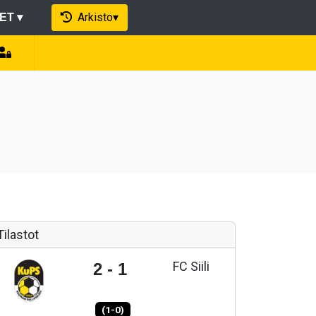
Arkisto
▾
EET
▾
Tilastot
FC Siili
2 - 1
(1-0)