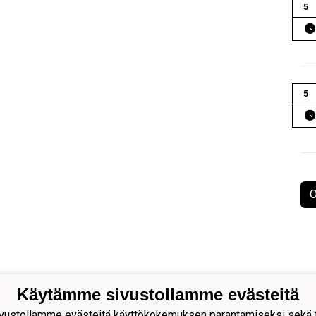
5
5
O
Käytämme sivustollamme evästeitä
ion Palloseura ry
ustollamme evästeitä käyttökokemuksen parantamiseksi sekä to