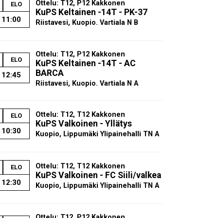
Ottelu: T12, P12 Kakkonen
ELO
KuPS Keltainen -14T - PK-37
11:00
Riistavesi, Kuopio. Vartiala N B
Ottelu: T12, P12 Kakkonen
ELO
KuPS Keltainen -14T - AC
BARCA
12:45
Riistavesi, Kuopio. Vartiala N A
Ottelu: T12, T12 Kakkonen
ELO
KuPS Valkoinen - Yllätys
10:30
Kuopio, Lippumäki Ylipainehalli TN A
Ottelu: T12, T12 Kakkonen
ELO
KuPS Valkoinen - FC Siili/valkea
12:30
Kuopio, Lippumäki Ylipainehalli TN A
Ottelu: T12, P12 Kakkonen