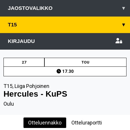
JAOSTOVALIKKO
▾
T15
▾
KIRJAUDU
27
TOU
17.30
T15, Liiga Pohjoinen
Hercules - KuPS
Oulu
Otteluennakko
Otteluraportti