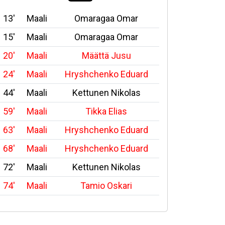
13'
Maali
Omaragaa Omar
15'
Maali
Omaragaa Omar
20'
Maali
Määttä Jusu
24'
Maali
Hryshchenko Eduard
44'
Maali
Kettunen Nikolas
59'
Maali
Tikka Elias
63'
Maali
Hryshchenko Eduard
68'
Maali
Hryshchenko Eduard
72'
Maali
Kettunen Nikolas
74'
Maali
Tamio Oskari