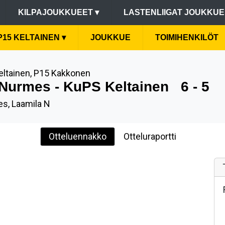
KILPAJOUKKUEET
▾
LASTENLIIGAT JOUKKU
P15 KELTAINEN
▾
JOUKKUE
TOIMIHENKILÖT
eltainen, P15 Kakkonen
Nurmes - KuPS Keltainen
6 - 5
s, Laamila N
Otteluennakko
Otteluraportti