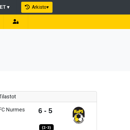
Arkisto
▾
EET
▾
Tilastot
FC Nurmes
6 - 5
(2-3)