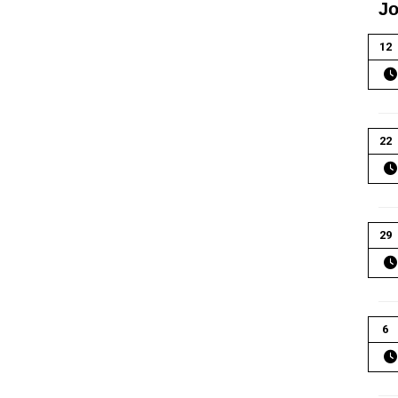
Jo
12
22
29
6