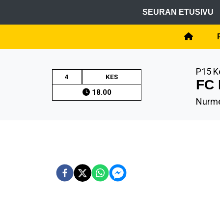
SEURAN ETUSIVU
P15 K
4
KES
FC 
18.00
Nurme