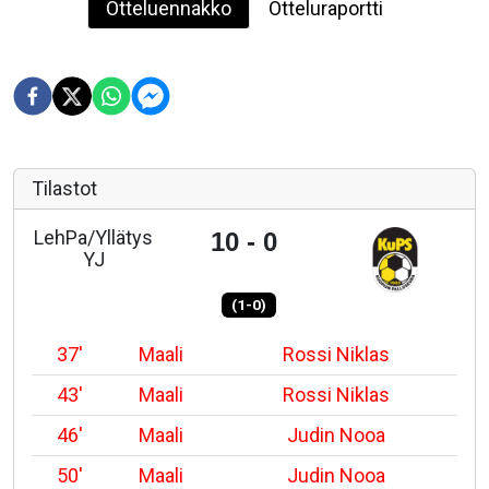
Otteluennakko
Otteluraportti
Tilastot
LehPa/Yllätys
10 - 0
YJ
(1-0)
37'
Maali
Rossi Niklas
43'
Maali
Rossi Niklas
46'
Maali
Judin Nooa
50'
Maali
Judin Nooa