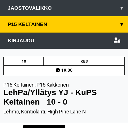
JAOSTOVALIKKO
▾
P15 KELTAINEN
▾
KIRJAUDU
10
KES
19.00
P15 Keltainen, P15 Kakkonen
LehPa/Yllätys YJ - KuPS
Keltainen
10 - 0
Lehmo, Kontiolahti. High Pine Lane N