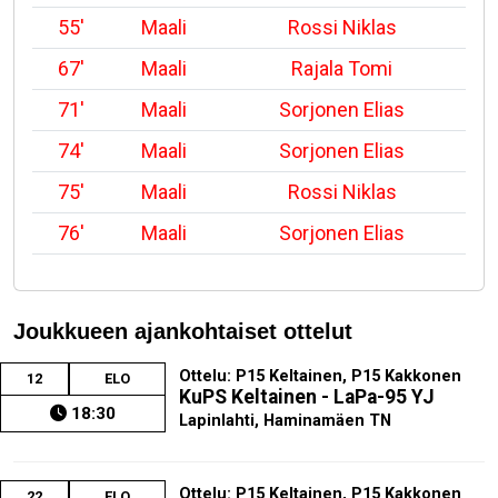
55'
Maali
Rossi Niklas
67'
Maali
Rajala Tomi
71'
Maali
Sorjonen Elias
74'
Maali
Sorjonen Elias
75'
Maali
Rossi Niklas
76'
Maali
Sorjonen Elias
Joukkueen ajankohtaiset ottelut
Ottelu: P15 Keltainen, P15 Kakkonen
12
ELO
KuPS Keltainen - LaPa-95 YJ
18:30
Lapinlahti, Haminamäen TN
Ottelu: P15 Keltainen, P15 Kakkonen
22
ELO