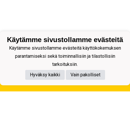
Käytämme sivustollamme evästeitä
Käytämme sivustollamme evästeitä käyttökokemuksen
parantamiseksi sekä toiminnallisiin ja tilastollisiin
tarkoituksiin.
Hyväksy kaikki
Vain pakolliset
Tietosuojaseloste
Kuopion Palloseura ry
Aulis Rytkösen Katu 1, 70620 Kuopio
Y-tunnus: 0281218-4
Puh. +358172668571
KuPS -Elämänmittainen tarina- Banzai