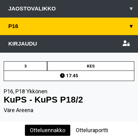
JAOSTOVALIKKO
▾
P16
▾
KIRJAUDU
3
KES
17.45
P16, P18 Ykkönen
KuPS - KuPS P18/2
Väre Areena
Otteluennakko
Otteluraportti