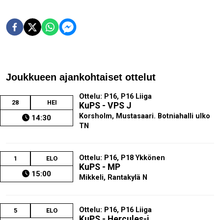
Joukkueen ajankohtaiset ottelut
Ottelu: P16, P16 Liiga
28
HEI
KuPS - VPS J
Korsholm, Mustasaari. Botniahalli ulko
14:30
TN
Ottelu: P16, P18 Ykkönen
1
ELO
KuPS - MP
15:00
Mikkeli, Rantakylä N
Ottelu: P16, P16 Liiga
5
ELO
KuPS - Hercules-j