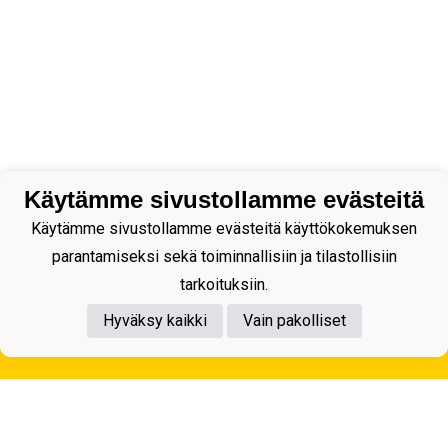
Käytämme sivustollamme evästeitä
Käytämme sivustollamme evästeitä käyttökokemuksen
parantamiseksi sekä toiminnallisiin ja tilastollisiin
tarkoituksiin.
Hyväksy kaikki
Vain pakolliset
Tietosuojaseloste
Kuopion Palloseura ry
Aulis Rytkösen Katu 1, 70620 Kuopio
Y-tunnus: 0281218-4