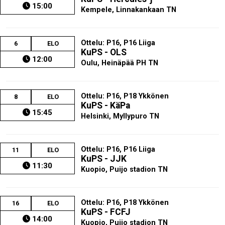
15:00
Kempele, Linnakankaan TN
Ottelu: P16, P16 Liiga
6
ELO
KuPS - OLS
12:00
Oulu, Heinäpää PH TN
Ottelu: P16, P18 Ykkönen
8
ELO
KuPS - KäPa
15:45
Helsinki, Myllypuro TN
Ottelu: P16, P16 Liiga
11
ELO
KuPS - JJK
11:30
Kuopio, Puijo stadion TN
Ottelu: P16, P18 Ykkönen
16
ELO
KuPS - FCFJ
14:00
Kuopio, Puijo stadion TN