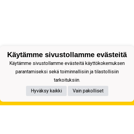
Käytämme sivustollamme evästeitä
Käytämme sivustollamme evästeitä käyttökokemuksen
parantamiseksi sekä toiminnallisiin ja tilastollisiin
tarkoituksiin.
Hyväksy kaikki
Vain pakolliset
Tietosuojaseloste
Kuopion Palloseura ry
Aulis Rytkösen Katu 1, 70620 Kuopio
Y-tunnus: 0281218-4
Puh. +358172668571