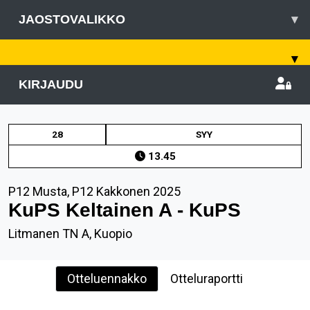
JAOSTOVALIKKO
▾
▾
KIRJAUDU
28
SYY
13.45
P12 Musta, P12 Kakkonen 2025
KuPS Keltainen A - KuPS
Litmanen TN A, Kuopio
Otteluennakko
Otteluraportti