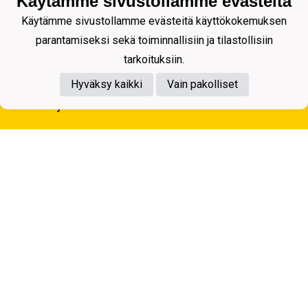
Käytämme sivustollamme evästeitä
Käytämme sivustollamme evästeitä käyttökokemuksen
parantamiseksi sekä toiminnallisiin ja tilastollisiin
tarkoituksiin.
Hyväksy kaikki
Vain pakolliset
Tietosuojaseloste
Kuopion Palloseura ry
Aulis Rytkösen Katu 1, 70620 Kuopio
Y-tunnus: 0281218-4
Puh. +358172668571
KuPS -Elämänmittainen tarina- Banzai
Powered by