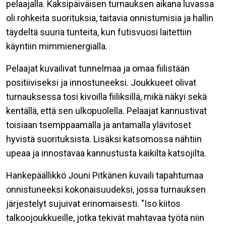
pelaajalla. Kaksipäiväisen turnauksen aikana luvassa
oli rohkeita suorituksia, taitavia onnistumisia ja hallin
täydeltä suuria tunteita, kun futisvuosi laitettiin
käyntiin mimmienergialla.
Pelaajat kuvailivat tunnelmaa ja omaa fiilistään
positiiviseksi ja innostuneeksi. Joukkueet olivat
turnauksessa tosi kivoilla fiiliksillä, mikä näkyi sekä
kentällä, että sen ulkopuolella. Pelaajat kannustivat
toisiaan tsemppaamalla ja antamalla ylävitoset
hyvistä suorituksista.
Lisäksi katsomossa nähtiin
upeaa ja innostavaa kannustusta kaikilta katsojilta.
Hankepäällikkö Jouni Pitkänen kuvaili tapahtumaa
onnistuneeksi kokonaisuudeksi, jossa turnauksen
järjestelyt sujuivat erinomaisesti. "Iso kiitos
talkoojoukkueille,
jotka tekivät mahtavaa työtä niin