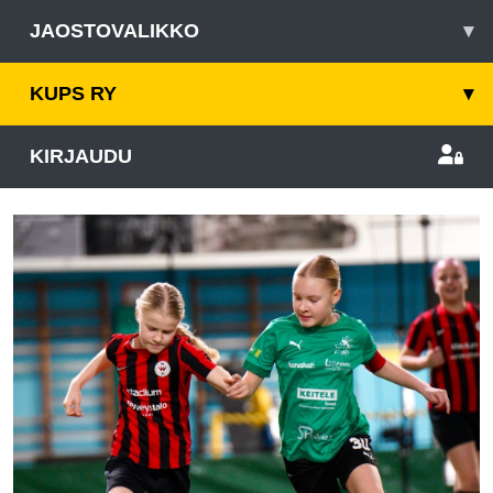
JAOSTOVALIKKO
▾
KUPS RY
▾
KIRJAUDU