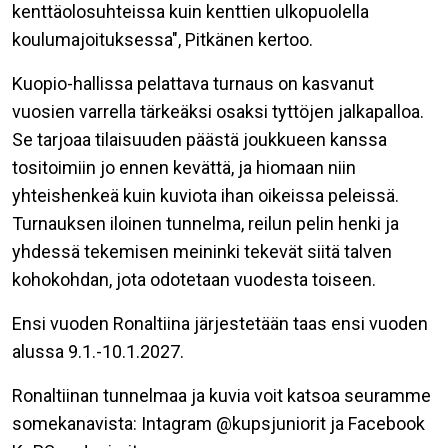
kenttäolosuhteissa kuin kenttien ulkopuolella
koulumajoituksessa"
, Pitkänen kertoo.
Kuopio-hallissa pelattava turnaus on kasvanut
vuosien varrella tärkeäksi osaksi tyttöjen jalkapalloa.
Se tarjoaa tilaisuuden päästä joukkueen kanssa
tositoimiin jo ennen kevättä, ja hiomaan niin
yhteishenkeä kuin kuviota ihan oikeissa peleissä.
Turnauksen iloinen tunnelma, reilun pelin henki ja
yhdessä tekemisen meininki tekevät siitä talven
kohokohdan, jota odotetaan vuodesta toiseen.
Ensi vuoden
Ronaltiina
järjestetään taas ensi vuoden
alussa 9.1.-10.1.2027.
Ronaltiinan
tunnelmaa ja kuvia voit katsoa seuramme
somekanavista:
Intagram
@kupsjuniorit ja Facebook