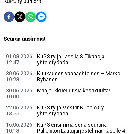
KuPS ry Juniorit.
Seuran uusimmat
01.08.2026
KuPS ry ja Lassila & Tikanoja
12.47
yhteistyöhön
30.06.2026
Kuukauden vapaaehtoinen – Marko
10.28
Ryhänen
30.06.2026
Maajoukkueuutisia kesäkuulta!
10.00
22.06.2026
KuPS ry ja Mestar Kuopio Oy
18.55
yhteistyöhön!
16.06.2026
​KuPS ensimmäisenä seurana
10.18
Palloliiton Laatujärjestelmän tasolle 4!