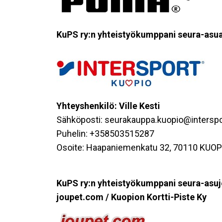
KuPS ry:n yhteistyökumppani seura-asua
Yhteyshenkilö: Ville Kesti
Sähköposti: seurakauppa.kuopio@interspor
Puhelin: +358503515287
Osoite: Haapaniemenkatu 32, 70110 KUOP
KuPS ry:n yhteistyökumppani seura-asuj
joupet.com / Kuopion Kortti-Piste Ky