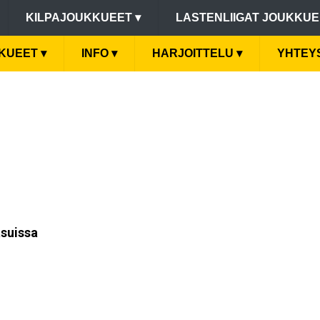
KILPAJOUKKUEET
▾
LASTENLIIGAT JOUKKU
KKUEET
▾
INFO
▾
HARJOITTELU
▾
YHTEY
asuissa