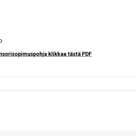
o
onsorisopimuspohja klikkaa tästä PDF