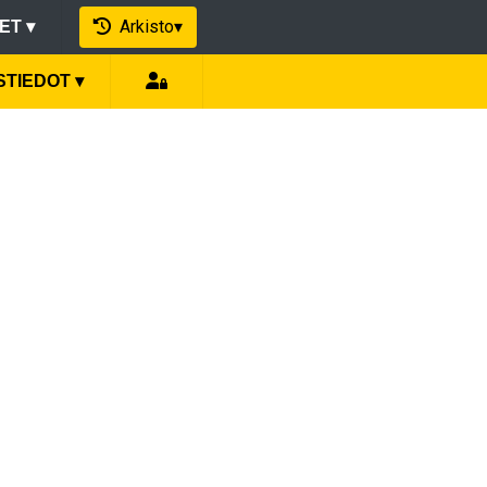
Arkisto
▾
EET
▾
STIEDOT
▾