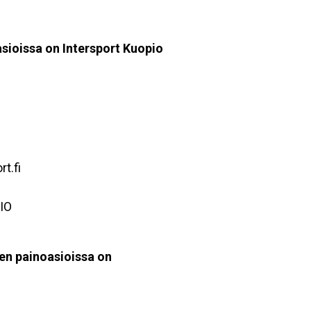
sioissa on Intersport Kuopio
t.fi
IO
en painoasioissa on