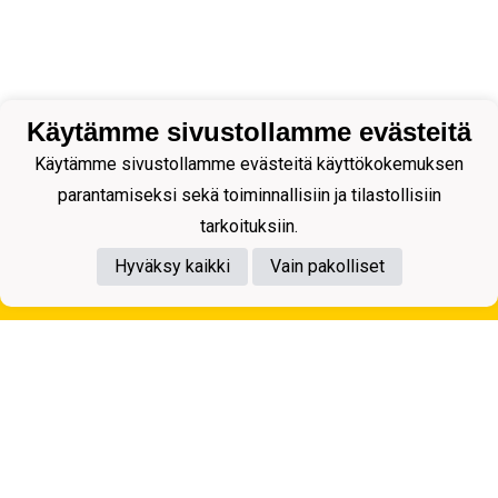
Käytämme sivustollamme evästeitä
Käytämme sivustollamme evästeitä käyttökokemuksen
parantamiseksi sekä toiminnallisiin ja tilastollisiin
tarkoituksiin.
Hyväksy kaikki
Vain pakolliset
Tietosuojaseloste
Kuopion Palloseura ry
Aulis Rytkösen Katu 1, 70620 Kuopio
Y-tunnus: 0281218-4
Puh. +358172668571
KuPS -Elämänmittainen tarina- Banzai