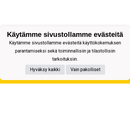
Käytämme sivustollamme evästeitä
Käytämme sivustollamme evästeitä käyttökokemuksen
parantamiseksi sekä toiminnallisiin ja tilastollisiin
tarkoituksiin.
Hyväksy kaikki
Vain pakolliset
Tietosuojaseloste
Kuopion Palloseura ry
Aulis Rytkösen Katu 1, 70620 Kuopio
Y-tunnus: 0281218-4
Puh. +358172668571
KuPS -Elämänmittainen tarina- Banzai