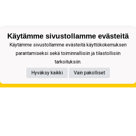
Käytämme sivustollamme evästeitä
Käytämme sivustollamme evästeitä käyttökokemuksen
parantamiseksi sekä toiminnallisiin ja tilastollisiin
tarkoituksiin.
Hyväksy kaikki
Vain pakolliset
Tietosuojaseloste
Kuopion Palloseura ry
Aulis Rytkösen Katu 1, 70620 Kuopio
Y-tunnus: 0281218-4
Puh. +358172668571
KuPS -Elämänmittainen tarina- Banzai