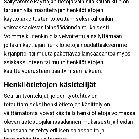
Säilytämme käyttäjän tietoja vain niin kauan kuin on
tarpeen yllä määriteltyjen henkilötietojen
käyttötarkoitusten toteuttamiseksi kulloinkin
voimassaolevan lainsäädännön mukaisesti.
Voimme kuitenkin olla velvoitettuja säilyttämään
joitakin käyttäjän henkilötietoja noudattaaksemme
kirjanpito- tai muuta pakottavaa lainsäädäntöä myös
asiakassuhteen tai muun henkilötietojen
käsittelyperusteen päättymisen jälkeen.
Henkilötietojen käsittelijät
Seuran työntekijät, joiden työtehtävien
toteuttamiseksi henkilötietojen käsittely on
välttämätöntä, voivat käsitellä henkilötietoja voimassa
olevan tietosuojalainsäädännön mukaisesti ja heidän
kanssaan on tehty erillisen salassapito ja