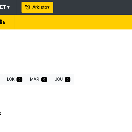
Arkisto
▾
EET
▾
LOK
MAR
JOU
0
0
0
s