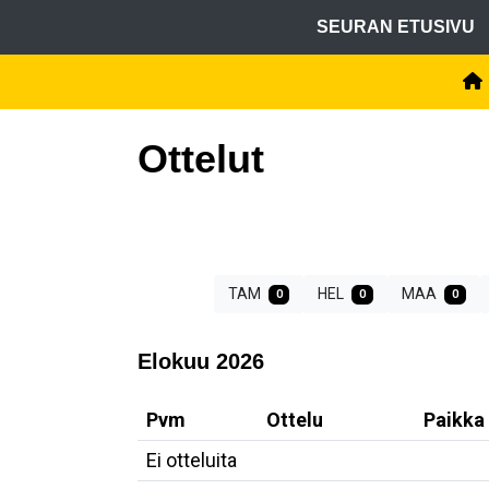
SEURAN ETUSIVU
Ottelut
TAM
HEL
MAA
0
0
0
Elokuu 2026
Pvm
Ottelu
Paikka
Ei otteluita