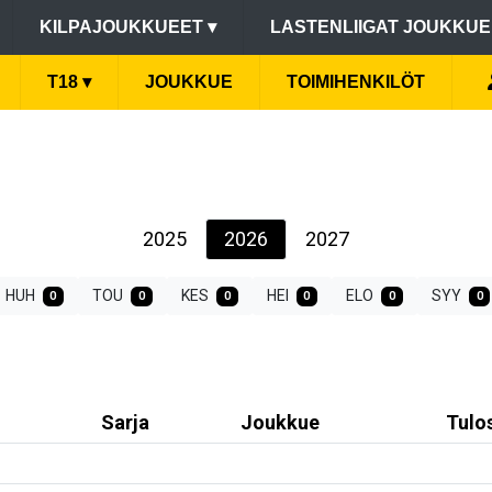
KILPAJOUKKUEET
▾
LASTENLIIGAT JOUKKU
T18
▾
JOUKKUE
TOIMIHENKILÖT
2025
2026
2027
HUH
TOU
KES
HEI
ELO
SYY
0
0
0
0
0
0
Sarja
Joukkue
Tulo