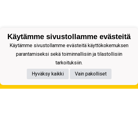
Käytämme sivustollamme evästeitä
Käytämme sivustollamme evästeitä käyttökokemuksen
parantamiseksi sekä toiminnallisiin ja tilastollisiin
tarkoituksiin.
Hyväksy kaikki
Vain pakolliset
Tietosuojaseloste
Kuopion Palloseura ry
Aulis Rytkösen Katu 1, 70620 Kuopio
Y-tunnus: 0281218-4
Puh. +358172668571
KuPS -Elämänmittainen tarina- Banzai