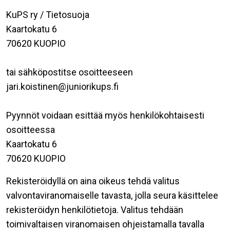
KuPS ry / Tietosuoja
Kaartokatu 6
70620 KUOPIO
tai sähköpostitse osoitteeseen
jari.koistinen@juniorikups.fi
Pyynnöt voidaan esittää myös henkilökohtaisesti
osoitteessa
Kaartokatu 6
70620 KUOPIO
Rekisteröidyllä on aina oikeus tehdä valitus
valvontaviranomaiselle tavasta, jolla seura käsittelee
rekisteröidyn henkilötietoja. Valitus tehdään
toimivaltaisen viranomaisen ohjeistamalla tavalla