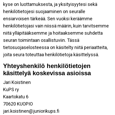
kyse on luottamuksesta, ja yksityisyytesi sekä
henkilötietojesi suojaaminen on seuralle
ensiarvoisen tärkeää. Sen vuoksi keräämme
henkilötietojasi vain niissä määrin, kuin tarvitsemme
niitä ylläpitääksemme ja hoitaaksemme suhdetta
seuran toimintaan osallistuviin. Tässä
tietosuojaselosteessa on käsitelty niitä periaatteita,
joita seura toteuttaa henkilötietoja käsittelyssä.
Yhteyshenkilö henkilötietojen
käsittelyä koskevissa asioissa
Jari Koistinen
KuPS ry
Kaartokatu 6
70620 KUOPIO
jari.koistinen@juniorikups.fi