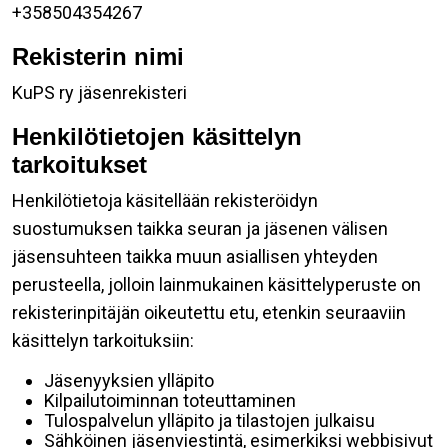
+358504354267
Rekisterin nimi
KuPS ry jäsenrekisteri
Henkilötietojen käsittelyn
tarkoitukset
Henkilötietoja käsitellään rekisteröidyn
suostumuksen taikka seuran ja jäsenen välisen
jäsensuhteen taikka muun asiallisen yhteyden
perusteella, jolloin lainmukainen käsittelyperuste on
rekisterinpitäjän oikeutettu etu, etenkin seuraaviin
käsittelyn tarkoituksiin:
Jäsenyyksien ylläpito
Kilpailutoiminnan toteuttaminen
Tulospalvelun ylläpito ja tilastojen julkaisu
Sähköinen jäsenviestintä, esimerkiksi webbisivut