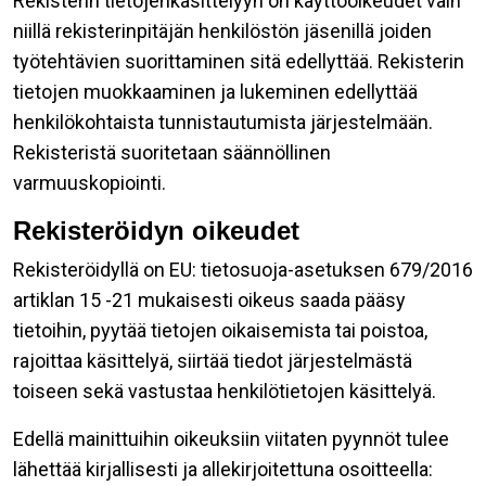
Rekisterin tietojenkäsittelyyn on käyttöoikeudet vain
niillä rekisterinpitäjän henkilöstön jäsenillä joiden
työtehtävien suorittaminen sitä edellyttää. Rekisterin
tietojen muokkaaminen ja lukeminen edellyttää
henkilökohtaista tunnistautumista järjestelmään.
Rekisteristä suoritetaan säännöllinen
varmuuskopiointi.
Rekisteröidyn oikeudet
Rekisteröidyllä on EU: tietosuoja-asetuksen 679/2016
artiklan 15 -21 mukaisesti oikeus saada pääsy
tietoihin, pyytää tietojen oikaisemista tai poistoa,
rajoittaa käsittelyä, siirtää tiedot järjestelmästä
toiseen sekä vastustaa henkilötietojen käsittelyä.
Edellä mainittuihin oikeuksiin viitaten pyynnöt tulee
lähettää kirjallisesti ja allekirjoitettuna osoitteella: