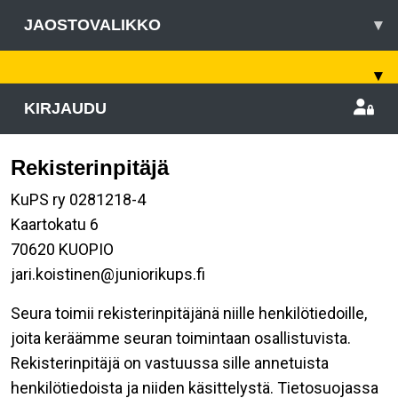
JAOSTOVALIKKO
▾
▾
KIRJAUDU
Rekisterinpitäjä
KuPS ry 0281218-4
Kaartokatu 6
70620 KUOPIO
jari.koistinen@juniorikups.fi
Seura toimii rekisterinpitäjänä niille henkilötiedoille,
joita keräämme seuran toimintaan osallistuvista.
Rekisterinpitäjä on vastuussa sille annetuista
henkilötiedoista ja niiden käsittelystä. Tietosuojassa