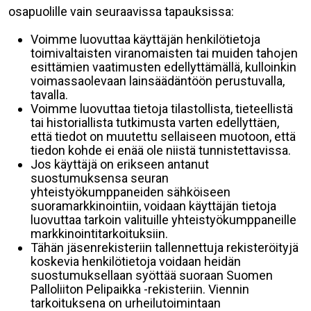
osapuolille vain seuraavissa tapauksissa:
Voimme luovuttaa käyttäjän henkilötietoja
toimivaltaisten viranomaisten tai muiden tahojen
esittämien vaatimusten edellyttämällä, kulloinkin
voimassaolevaan lainsäädäntöön perustuvalla,
tavalla.
Voimme luovuttaa tietoja tilastollista, tieteellistä
tai historiallista tutkimusta varten edellyttäen,
että tiedot on muutettu sellaiseen muotoon, että
tiedon kohde ei enää ole niistä tunnistettavissa.
Jos käyttäjä on erikseen antanut
suostumuksensa seuran
yhteistyökumppaneiden sähköiseen
suoramarkkinointiin, voidaan käyttäjän tietoja
luovuttaa tarkoin valituille yhteistyökumppaneille
markkinointitarkoituksiin.
Tähän jäsenrekisteriin tallennettuja rekisteröityjä
koskevia henkilötietoja voidaan heidän
suostumuksellaan syöttää suoraan Suomen
Palloliiton Pelipaikka -rekisteriin. Viennin
tarkoituksena on urheilutoimintaan