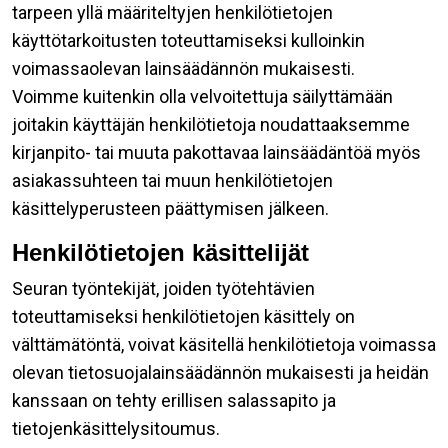
tarpeen yllä määriteltyjen henkilötietojen
käyttötarkoitusten toteuttamiseksi kulloinkin
voimassaolevan lainsäädännön mukaisesti.
Voimme kuitenkin olla velvoitettuja säilyttämään
joitakin käyttäjän henkilötietoja noudattaaksemme
kirjanpito- tai muuta pakottavaa lainsäädäntöä myös
asiakassuhteen tai muun henkilötietojen
käsittelyperusteen päättymisen jälkeen.
Henkilötietojen käsittelijät
Seuran työntekijät, joiden työtehtävien
toteuttamiseksi henkilötietojen käsittely on
välttämätöntä, voivat käsitellä henkilötietoja voimassa
olevan tietosuojalainsäädännön mukaisesti ja heidän
kanssaan on tehty erillisen salassapito ja
tietojenkäsittelysitoumus.