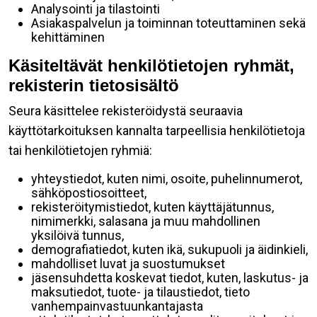
Analysointi ja tilastointi
Asiakaspalvelun ja toiminnan toteuttaminen sekä
kehittäminen
Käsiteltävät henkilötietojen ryhmät,
rekisterin tietosisältö
Seura käsittelee rekisteröidystä seuraavia
käyttötarkoituksen kannalta tarpeellisia henkilötietoja
tai henkilötietojen ryhmiä:
yhteystiedot, kuten nimi, osoite, puhelinnumerot,
sähköpostiosoitteet,
rekisteröitymistiedot, kuten käyttäjätunnus,
nimimerkki, salasana ja muu mahdollinen
yksilöivä tunnus,
demografiatiedot, kuten ikä, sukupuoli ja äidinkieli,
mahdolliset luvat ja suostumukset
jäsensuhdetta koskevat tiedot, kuten, laskutus- ja
maksutiedot, tuote- ja tilaustiedot, tieto
vanhempainvastuunkantajasta