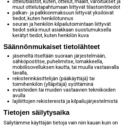
ottelutilastot, kuten, ottelut, maalit, varoitukset ja
muut ottelutapahtumaan liittyvät tilastointitiedot
palkan- ja palkkionmaksuun liittyvät yksilöivät
tiedot, kuten henkilötunnus
seuran ja henkilön kilpailutoimintaan liittyvät
tiedot sekä muut asiakkaan suostumuksella
kerätyt tiedot, kuten henkilön kuva
Säännönmukaiset tietolähteet
jäseneltä itseltään suoraan järjestelmään,
sähköpostitse, puhelimitse, lomakkeella,
mobiilisovelluksen kautta, tai muulla vastaavalla
tavalla,
rekisterinkäsittelijän (pääkäyttäjä) tai
toimihenkilön (ylläpitäjä) syöttäminä
evästeiden tai muiden vastaavien tekniikoiden
avulla
lajiliittojen rekistereistä ja kilpailujärjestelmistä
Tietojen säilytysaika
Säilytämme käyttäjän tietoja vain niin kauan kuin on