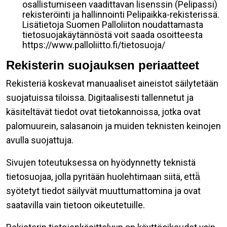
osallistumiseen vaadittavan lisenssin (Pelipassi)
rekisteröinti ja hallinnointi Pelipaikka-rekisterissä.
Lisätietoja Suomen Palloliiton noudattamasta
tietosuojakäytännöstä voit saada osoitteesta
https://www.palloliitto.fi/tietosuoja/
Rekisterin suojauksen periaatteet
Rekisteriä koskevat manuaaliset aineistot säilytetään
suojatuissa tiloissa. Digitaalisesti tallennetut ja
käsiteltävät tiedot ovat tietokannoissa, jotka ovat
palomuurein, salasanoin ja muiden teknisten keinojen
avulla suojattuja.
Sivujen toteutuksessa on hyödynnetty teknistä
tietosuojaa, jolla pyritään huolehtimaan siitä, että̈
syötetyt tiedot säilyvät muuttumattomina ja ovat
saatavilla vain tietoon oikeutetuille.