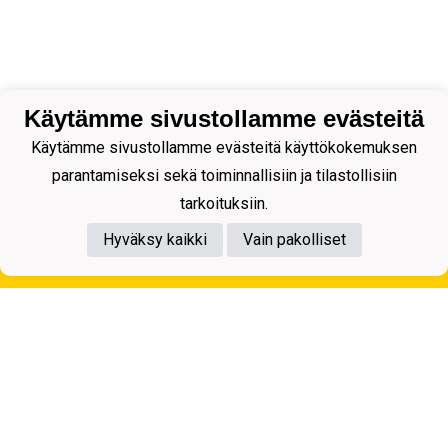
Käytämme sivustollamme evästeitä
Käytämme sivustollamme evästeitä käyttökokemuksen
parantamiseksi sekä toiminnallisiin ja tilastollisiin
tarkoituksiin.
Hyväksy kaikki
Vain pakolliset
Tietosuojaseloste
Kuopion Palloseura ry
Aulis Rytkösen Katu 1, 70620 Kuopio
Y-tunnus: 0281218-4
Puh. +358172668571
KuPS -Elämänmittainen tarina- Banzai