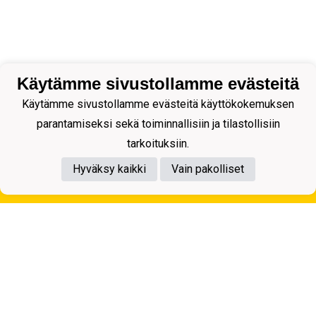
Käytämme sivustollamme evästeitä
Käytämme sivustollamme evästeitä käyttökokemuksen
parantamiseksi sekä toiminnallisiin ja tilastollisiin
tarkoituksiin.
Hyväksy kaikki
Vain pakolliset
Tietosuojaseloste
Kuopion Palloseura ry
Aulis Rytkösen Katu 1, 70620 Kuopio
Y-tunnus: 0281218-4
Puh. +358172668571
KuPS -Elämänmittainen tarina- Banzai