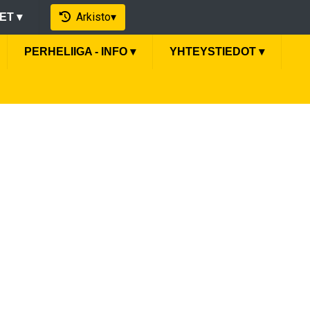
Arkisto
▾
EET
▾
PERHELIIGA - INFO
▾
YHTEYSTIEDOT
▾