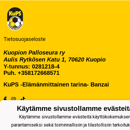
Tietosuojaseloste
Kuopion Palloseura ry
Aulis Rytkösen Katu 1, 70620 Kuopio
Y-tunnus: 0281218-4
Puh. +358172668571
KuPS -Elämänmittainen tarina- Banzai
Käytämme sivustollamme evästeit
Käytämme sivustollamme evästeitä käyttökokemukse
Powered by
parantamiseksi sekä toiminnallisiin ja tilastollisiin tarkoituk