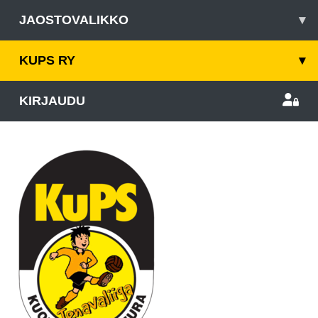
JAOSTOVALIKKO
▾
KUPS RY
▾
KIRJAUDU