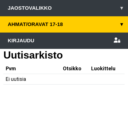
JAOSTOVALIKKO
▾
AHMAT/ORAVAT 17-18
▾
KIRJAUDU
Uutisarkisto
Pvm
Otsikko
Luokittelu
Ei uutisia