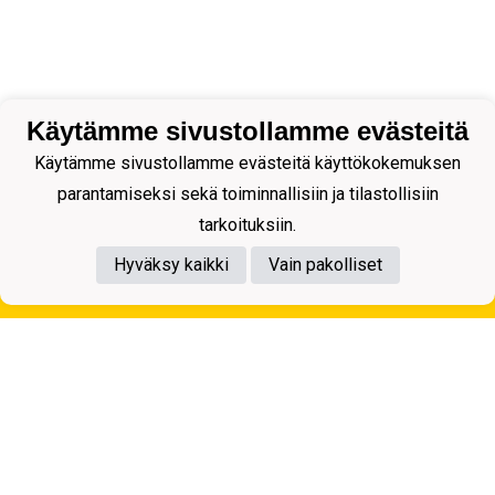
Käytämme sivustollamme evästeitä
Käytämme sivustollamme evästeitä käyttökokemuksen
parantamiseksi sekä toiminnallisiin ja tilastollisiin
tarkoituksiin.
Hyväksy kaikki
Vain pakolliset
Tietosuojaseloste
Kuopion Palloseura ry
Aulis Rytkösen Katu 1, 70620 Kuopio
Y-tunnus: 0281218-4
Puh. +358172668571
KuPS -Elämänmittainen tarina- Banzai