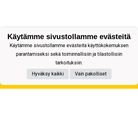
Käytämme sivustollamme evästeitä
Käytämme sivustollamme evästeitä käyttökokemuksen
parantamiseksi sekä toiminnallisiin ja tilastollisiin
tarkoituksiin.
Hyväksy kaikki
Vain pakolliset
Tietosuojaseloste
Kuopion Palloseura ry
Aulis Rytkösen Katu 1, 70620 Kuopio
Y-tunnus: 0281218-4
Puh. +358172668571
KuPS -Elämänmittainen tarina- Banzai