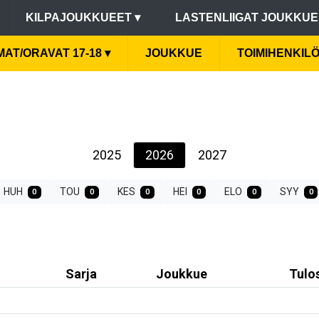
KILPAJOUKKUEET
▾
LASTENLIIGAT JOUKKU
AT/ORAVAT 17-18
▾
JOUKKUE
TOIMIHENKIL
2025
2026
2027
HUH
TOU
KES
HEI
ELO
SYY
0
0
0
0
0
0
Sarja
Joukkue
Tulo