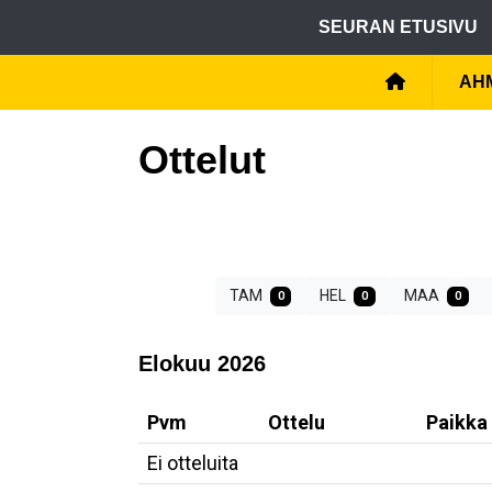
SEURAN ETUSIVU
AHM
Ottelut
TAM
HEL
MAA
0
0
0
Elokuu 2026
Pvm
Ottelu
Paikka
Ei otteluita