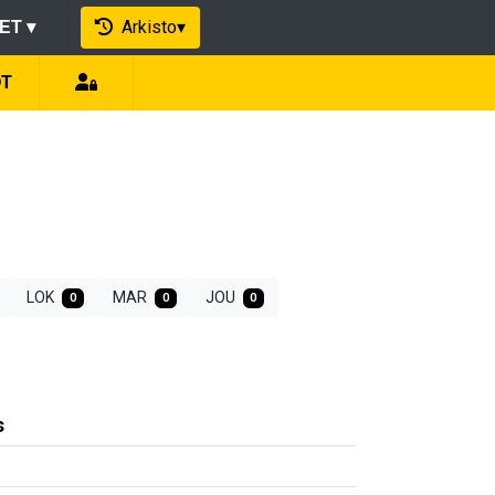
Arkisto
▾
EET
▾
ÖT
LOK
MAR
JOU
0
0
0
s