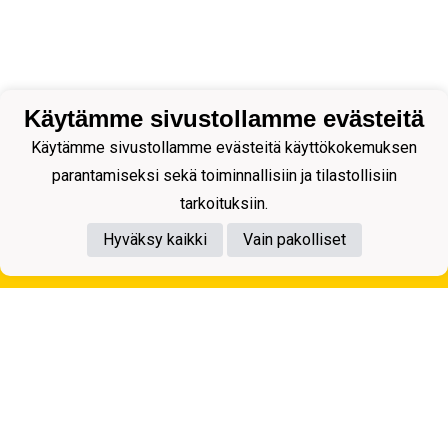
Käytämme sivustollamme evästeitä
Käytämme sivustollamme evästeitä käyttökokemuksen
parantamiseksi sekä toiminnallisiin ja tilastollisiin
tarkoituksiin.
Hyväksy kaikki
Vain pakolliset
Tietosuojaseloste
Kuopion Palloseura ry
Aulis Rytkösen Katu 1, 70620 Kuopio
Y-tunnus: 0281218-4
Puh. +358172668571
KuPS -Elämänmittainen tarina- Banzai