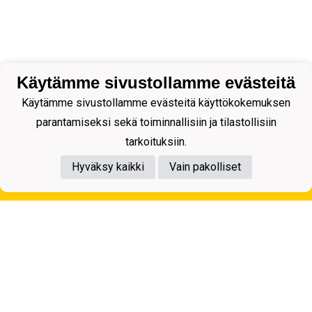
Käytämme sivustollamme evästeitä
Käytämme sivustollamme evästeitä käyttökokemuksen
parantamiseksi sekä toiminnallisiin ja tilastollisiin
tarkoituksiin.
Hyväksy kaikki
Vain pakolliset
Tietosuojaseloste
Kuopion Palloseura ry
Aulis Rytkösen Katu 1, 70620 Kuopio
Y-tunnus: 0281218-4
Puh. +358172668571
KuPS -Elämänmittainen tarina- Banzai