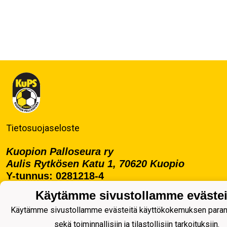
Tietosuojaseloste
Kuopion Palloseura ry
Aulis Rytkösen Katu 1, 70620 Kuopio
Y-tunnus: 0281218-4
Puh. +358172668571
Käytämme sivustollamme evästei
KuPS -Elämänmittainen tarina- Banzai
Käytämme sivustollamme evästeitä käyttökokemuksen para
sekä toiminnallisiin ja tilastollisiin tarkoituksiin.