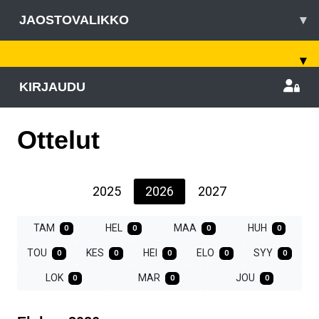
JAOSTOVALIKKO
▾
▾
KIRJAUDU
Ottelut
2025
2026
2027
TAM
HEL
MAA
HUH
0
0
0
0
TOU
KES
HEI
ELO
SYY
0
0
0
0
0
LOK
MAR
JOU
0
0
0