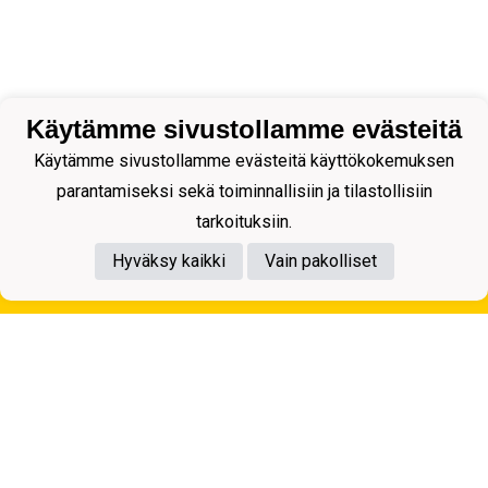
Käytämme sivustollamme evästeitä
Käytämme sivustollamme evästeitä käyttökokemuksen
parantamiseksi sekä toiminnallisiin ja tilastollisiin
tarkoituksiin.
Hyväksy kaikki
Vain pakolliset
Tietosuojaseloste
Kuopion Palloseura ry
Aulis Rytkösen Katu 1, 70620 Kuopio
Y-tunnus: 0281218-4
Puh. +358172668571
KuPS -Elämänmittainen tarina- Banzai