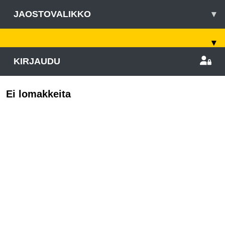
JAOSTOVALIKKO
▾
▾
KIRJAUDU
Ei lomakkeita